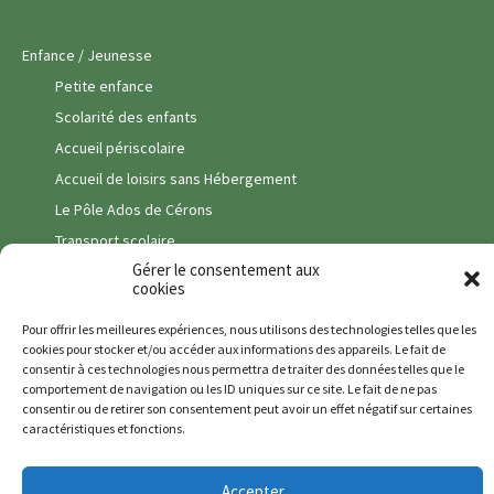
Enfance / Jeunesse
Petite enfance
Scolarité des enfants
Accueil périscolaire
Accueil de loisirs sans Hébergement
Le Pôle Ados de Cérons
Transport scolaire
Gérer le consentement aux
Vie Associative
cookies
Vie Economique
Pour offrir les meilleures expériences, nous utilisons des technologies telles que les
Commerces
cookies pour stocker et/ou accéder aux informations des appareils. Le fait de
consentir à ces technologies nous permettra de traiter des données telles que le
Pôle santé
comportement de navigation ou les ID uniques sur ce site. Le fait de ne pas
Entreprises & Artisans
consentir ou de retirer son consentement peut avoir un effet négatif sur certaines
caractéristiques et fonctions.
Services
Viticulture
Accepter