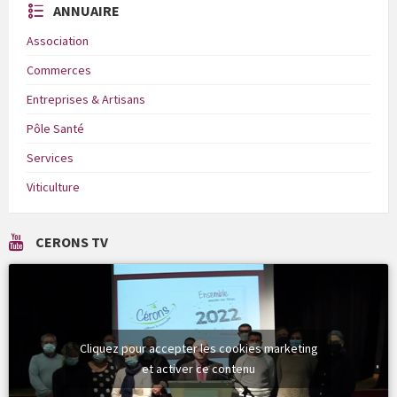
ANNUAIRE
Association
Commerces
Entreprises & Artisans
Pôle Santé
Services
Viticulture
CERONS TV
Cliquez pour accepter les cookies marketing
et activer ce contenu