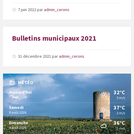
7 juin 2022
par
admin_cerons
Bulletins municipaux 2021
31 décembre 2021
par
admin_cerons
MÉTÉO
32°C
Aujourd'hui
7 août 2026
3 m/s
37°C
Samedi
8 août 2026
2 m/s
36°C
Dimanche
9 août 2026
2 m/s