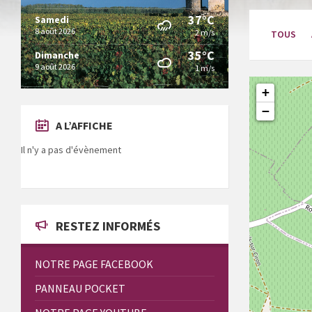
37°C
Samedi
8 août 2026
2 m/s
TOUS
35°C
Dimanche
9 août 2026
1 m/s
+
−
A L’AFFICHE
Il n'y a pas d'évènement
RESTEZ INFORMÉS
NOTRE PAGE FACEBOOK
PANNEAU POCKET