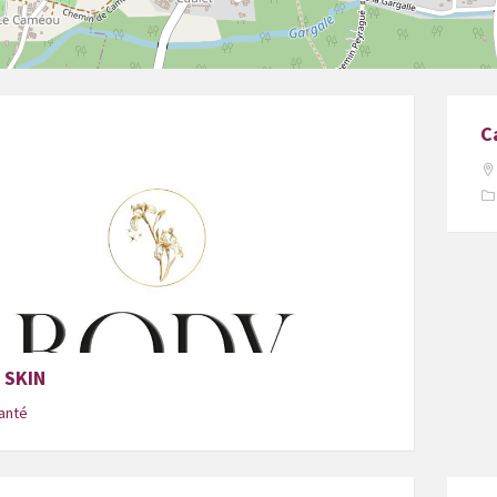
C
 SKIN
anté