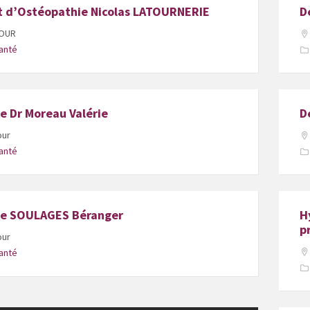
t d’Ostéopathie Nicolas LATOURNERIE
D
TOUR
anté
e Dr Moreau Valérie
D
our
anté
te SOULAGES Béranger
H
p
our
anté