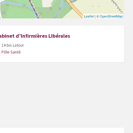
Leaflet
| ©
OpenStreetMap
abinet d’Infirmières Libérales
14 bis Latour
Pôle Santé