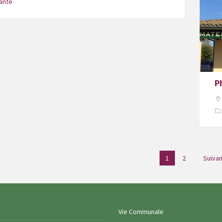
anté
P
on
1
2
Suivan
ons
Vie Communale