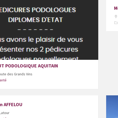
M
UT PODOLOGIQUE AQUITAIN
oute des Grands Vins
anté
en AFFELOU
 Latour