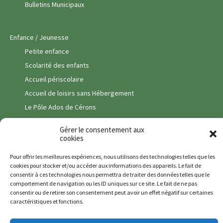
Bulletins Municipaux
Enfance / Jeunesse
Petite enfance
Scolarité des enfants
Accueil périscolaire
Accueil de loisirs sans Hébergement
Le Pôle Ados de Cérons
Transport scolaire
Gérer le consentement aux
Vie Associative
cookies
Vie Economique
Pour offrir les meilleures expériences, nous utilisons des technologies telles que les
cookies pour stocker et/ou accéder aux informations des appareils. Le fait de
Commerces
consentir à ces technologies nous permettra de traiter des données telles que le
Pôle santé
comportement de navigation ou les ID uniques sur ce site. Le fait de ne pas
consentir ou de retirer son consentement peut avoir un effet négatif sur certaines
Entreprises & Artisans
caractéristiques et fonctions.
Services