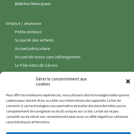
Bulletins Municipaux
Enfance / Jeunesse
Petite enfance
Scolarité des enfants
Accueil périscolaire
Accueil de loisirs sans Hébergement
Le Pôle Ados de Cérons
Transport scolaire
Gérer le consentement aux
Vie Associative
cookies
Vie Economique
Pour offrir les meilleures expériences, nous utilisons des technologies telles que les
cookies pour stocker et/ou accéder aux informations des appareils. Le fait de
Commerces
consentir à ces technologies nous permettra de traiter des données telles que le
Pôle santé
comportement de navigation ou les ID uniques sur ce site. Le fait de ne pas
consentir ou de retirer son consentement peut avoir un effet négatif sur certaines
Entreprises & Artisans
caractéristiques et fonctions.
Services