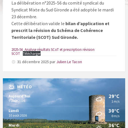
La délibération n°2025-56 du comité syndical du
Syndicat Mixte du Sud Gironde a été adoptée le mardi
23 décembre.
Cette délibération valide le
bilan d’application et
prescrit la révision du Schéma de Cohérence
Territoriale (SCOT) Sud Gironde.
2025-56_Analyse résultats SCoT et prescription révision
SCOT
Télécharger
31 décembre 2025
par
Julien Le Tacon
MÉTÉO
29°C
Aujourd'hui
9 août 2026
1 m/s
30°C
Lundi
10 août 2026
0 m/s
36°C
Mardi