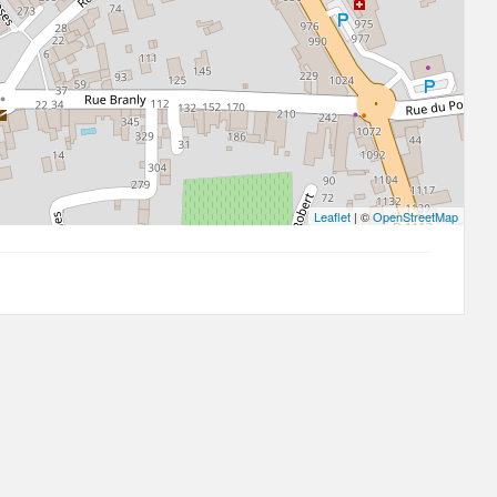
Leaflet
| ©
OpenStreetMap