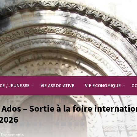
CE / JEUNESSE
VIE ASSOCIATIVE
VIE ECONOMIQUE
C
 Ados – Sortie à la foire internat
 2026
Evenements