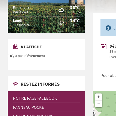
36°C
Dimanche
9 août 2026
2 m/s
34°C
Lundi
10 août 2026
1 m/s
C
Dé
A L’AFFICHE
18 
Il n'y a pas d'évènement
Evè
Pour obt
RESTEZ INFORMÉS
+
NOTRE PAGE FACEBOOK
−
PANNEAU POCKET