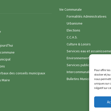
Vie Communale
Formalités Administratives
Urbanisme
Elections
e
C.C.A.S.
Culture & Loisirs
jourd’hui
Services eau et assainisseme
a commune
Environnement
unicipal
Services publics
ons
Pour offrir le
Intercommunalité
rbaux des conseils municipaux
stocker et/ou
Bulletins Municipaux
nous permettr
u Maire
uniques sur c
négatif sur c
Ac