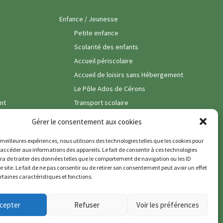
Enfance / Jeunesse
Petite enfance
Scolarité des enfants
Accueil périscolaire
Accueil de loisirs sans Hébergement
Le Pôle Ados de Cérons
nt
Transport scolaire
Vie Associative
Gérer le consentement aux cookies
Vie Economique
s meilleures expériences, nous utilisons des technologies telles que les cookies pour
Commerces
 accéder aux informations des appareils. Le fait de consentir à ces technologies
a de traiter des données telles que le comportement de navigation ou les ID
Pôle santé
e site. Le fait de ne pas consentir ou de retirer son consentement peut avoir un effet
ertaines caractéristiques et fonctions.
Entreprises & Artisans
Services
cepter
Refuser
Voir les préférences
Viticulture
Politique de cookies (UE)