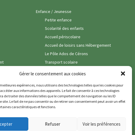
Enfance / Jeunesse
Petite enfance
Scolarité des enfants
Accueil périscolaire
Accueil de loisirs sans Hébergement
Le Pôle Ados de Cérons
nt
Transport scolaire
Vie Associative
Gérer le consentement aux cookies
Vie Economique
s meilleures expériences, nous utilisons des technologies telles que les cookies pour
Commerces
 accéder aux informations des appareils. Le fait de consentir à ces technologies
a de traiter des données telles que le comportement de navigation ou les ID
Pôle santé
e site. Le fait de ne pas consentir ou de retirer son consentement peut avoir un effet
ertaines caractéristiques et fonctions.
Entreprises & Artisans
Services
cepter
Refuser
Voir les préférences
Viticulture
Politique de cookies (UE)