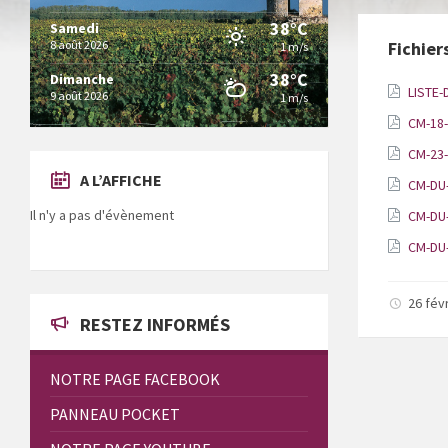
38°C
Samedi
8 août 2026
Fichier
1 m/s
38°C
Dimanche
LISTE-
9 août 2026
1 m/s
CM-18
CM-23-
A L’AFFICHE
CM-DU
Il n'y a pas d'évènement
CM-DU
CM-DU
26 fév
RESTEZ INFORMÉS
NOTRE PAGE FACEBOOK
PANNEAU POCKET