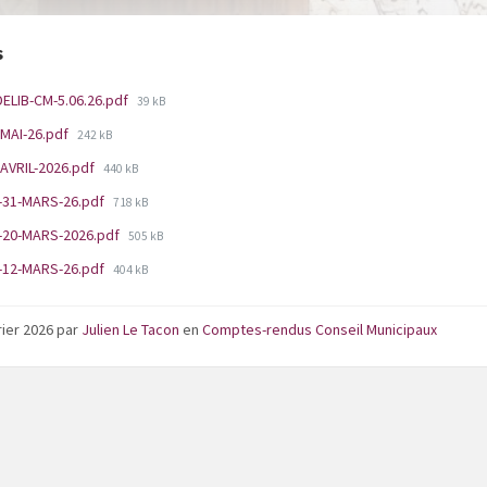
s
Taille:
DELIB-CM-5.06.26.pdf
39 kB
Taille:
-MAI-26.pdf
242 kB
Taille:
AVRIL-2026.pdf
440 kB
Taille:
-31-MARS-26.pdf
718 kB
Taille:
-20-MARS-2026.pdf
505 kB
Taille:
-12-MARS-26.pdf
404 kB
rier 2026
par
Julien Le Tacon
en
Comptes-rendus Conseil Municipaux