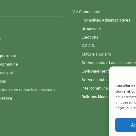
Vie Communale
Formalités Administratives
Urbanisme
Elections
e
C.C.A.S.
Culture & Loisirs
jourd’hui
Services eau et assainisseme
a commune
Environnement
unicipal
Services publics
ons
Pour offrir le
Intercommunalité
rbaux des conseils municipaux
stocker et/ou
Bulletins Municipaux
nous permettr
u Maire
uniques sur c
négatif sur c
Ac