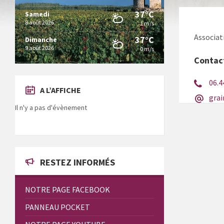
37°C
Samedi
8 août 2026
1 m/s
Associat
37°C
Dimanche
9 août 2026
0 m/s
Contac
06.4
A L’AFFICHE
gra
Il n'y a pas d'évènement
RESTEZ INFORMÉS
NOTRE PAGE FACEBOOK
PANNEAU POCKET