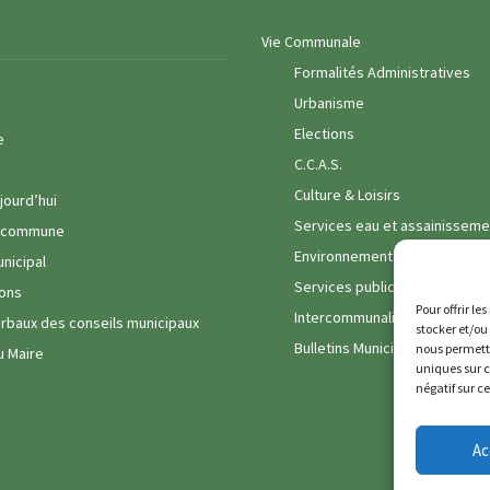
Vie Communale
Formalités Administratives
Urbanisme
Elections
e
C.C.A.S.
Culture & Loisirs
jourd’hui
Services eau et assainisseme
a commune
Environnement
unicipal
Services publics
ons
Pour offrir le
Intercommunalité
rbaux des conseils municipaux
stocker et/ou
Bulletins Municipaux
nous permettr
u Maire
uniques sur c
négatif sur c
Ac