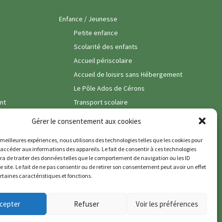
Enfance / Jeunesse
Petite enfance
Scolarité des enfants
Accueil périscolaire
Accueil de loisirs sans Hébergement
Le Pôle Ados de Cérons
nt
Transport scolaire
Vie Associative
Gérer le consentement aux cookies
Vie Economique
s meilleures expériences, nous utilisons des technologies telles que les cookies pour
Commerces
 accéder aux informations des appareils. Le fait de consentir à ces technologies
a de traiter des données telles que le comportement de navigation ou les ID
Pôle santé
e site. Le fait de ne pas consentir ou de retirer son consentement peut avoir un effet
ertaines caractéristiques et fonctions.
Entreprises & Artisans
Services
cepter
Refuser
Voir les préférences
Viticulture
Politique de cookies (UE)