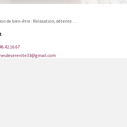
ion de bien-être : Relaxation, détente …
t
46.42.16.67
inesdeserenite33@gmail.com