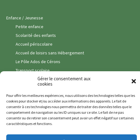
Enfance / Jeunesse
Petite enfance
Scolarité des enfants
Accueil périscolaire
Accueil de loisirs sans Hébergement
Le Pôle Ados de Cérons
Transport scolaire
Gérer le consentement aux
Vie Associative
cookies
Vie Economique
Pour offrir les meilleures expériences, nous utilisons des technologies telles que les
Commerces
cookies pour stocker et/ou accéder aux informations des appareils. Le fait de
consentir à ces technologies nous permettra de traiter des données telles que le
Pôle santé
comportement de navigation ou les ID uniques sur ce site. Le fait de ne pas
Entreprises & Artisans
consentir ou de retirer son consentement peut avoir un effet négatif sur certaines
caractéristiques et fonctions.
Services
Viticulture