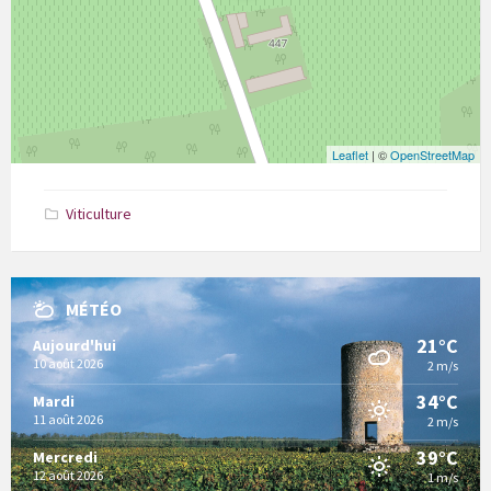
Leaflet
| ©
OpenStreetMap
Viticulture
MÉTÉO
21°C
Aujourd'hui
10 août 2026
2 m/s
34°C
Mardi
11 août 2026
2 m/s
39°C
Mercredi
12 août 2026
1 m/s