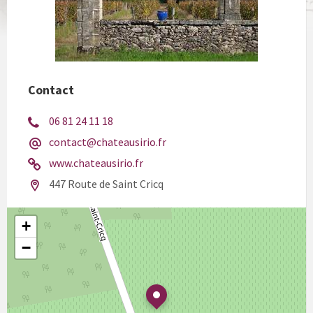
Contact
06 81 24 11 18
contact@chateausirio.fr
www.chateausirio.fr
447 Route de Saint Cricq
+
−